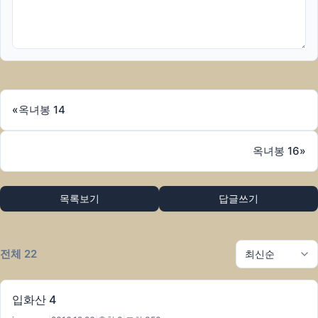
«
옥녀봉 14
옥녀봉 16
»
목록보기
답글쓰기
전체 22
입화산 4