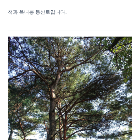
척과 옥녀봉 등산로입니다.