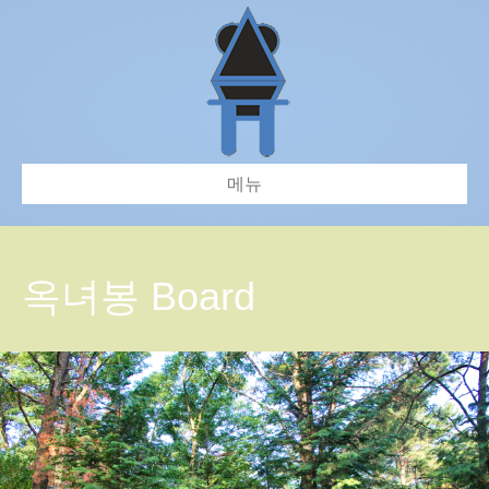
메뉴
옥녀봉 Board