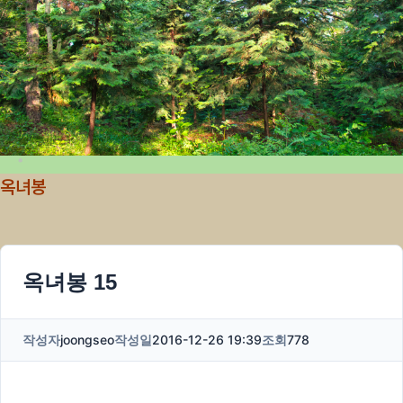
옥녀봉
옥녀봉 15
작성자
joongseo
작성일
2016-12-26 19:39
조회
778