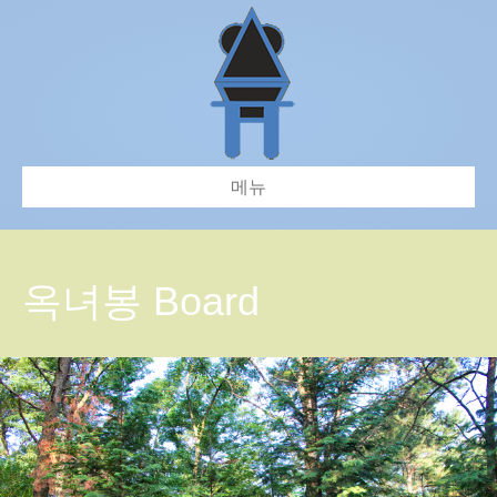
메뉴
옥녀봉 Board