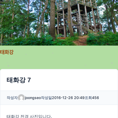
태화강
태화강 7
작성자
joongseo
작성일
2016-12-26 20:49
조회
456
태화강 전경 사진입니다.