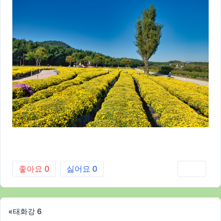
좋아요
0
싫어요
0
인쇄
«
태화강 6