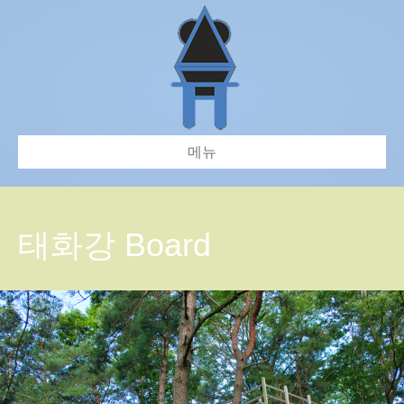
메뉴
태화강 Board