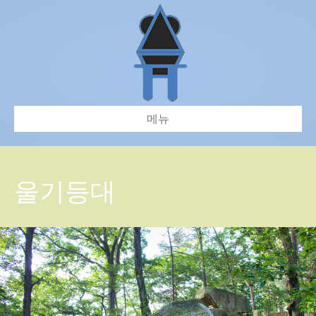
메뉴
울기등대