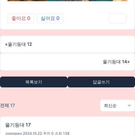
좋아요
0
싫어요
0
인쇄
«
울기등대 12
울기등대 14
»
목록보기
답글쓰기
전체 17
울기등대 17
Joongseo
|
2024.10.22
|
추천 0
|
조회 138