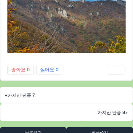
좋아요
0
싫어요
0
인쇄
«
가지산 단풍 7
가지산 단풍 9
»
목록보기
답글쓰기