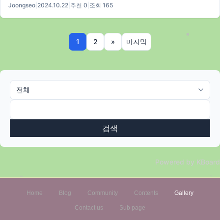
Joongseo
|
2024.10.22
|
추천 0
|
조회 165
1
2
»
마지막
검색
Powered by KBoard
Home
Blog
Community
Contents
Gallery
Contact us
Sub page