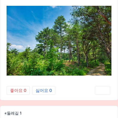
좋아요
0
싫어요
0
인쇄
«
둘레길 1