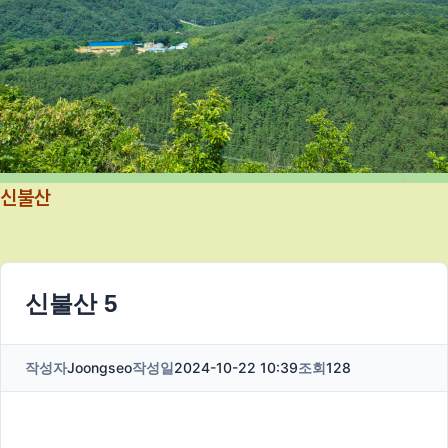
신불산
신불산 5
작성자
Joongseo
작성일
2024-10-22 10:39
조회
128