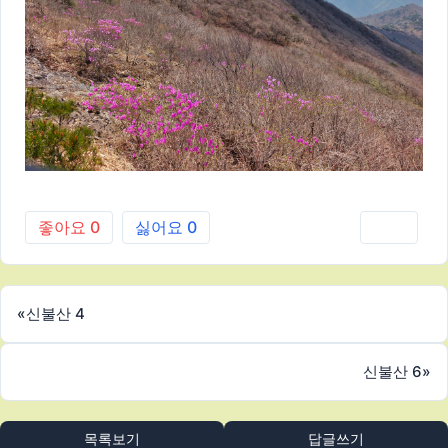
좋아요
0
싫어요
0
인쇄
«
신불산 4
신불산 6
»
목록보기
답글쓰기