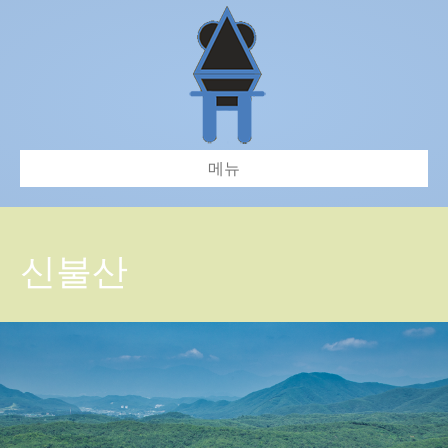
메뉴
신불산