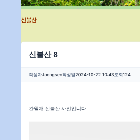
신불산
신불산 8
작성자
Joongseo
작성일
2024-10-22 10:43
조회
124
간월재 신불산 사진입니다.