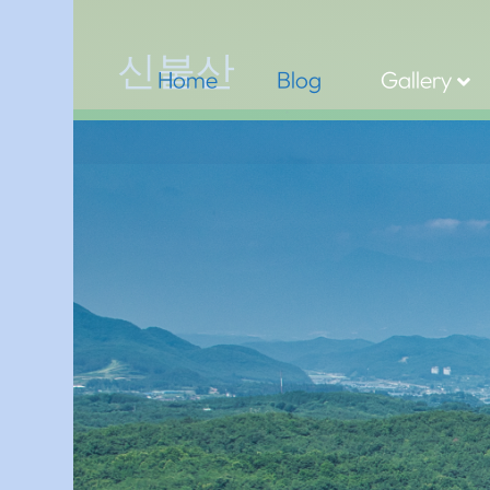
신불산
Home
Blog
Gallery