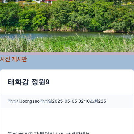
사진 게시판
태화강 정원9
작성자
Joongseo
작성일
2025-05-05 02:10
조회
225
봄날 꽃 잔치가 벌어진 사진 구경하세요.