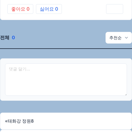
좋아요
0
싫어요
0
인쇄
전체
0
«
태화강 정원8