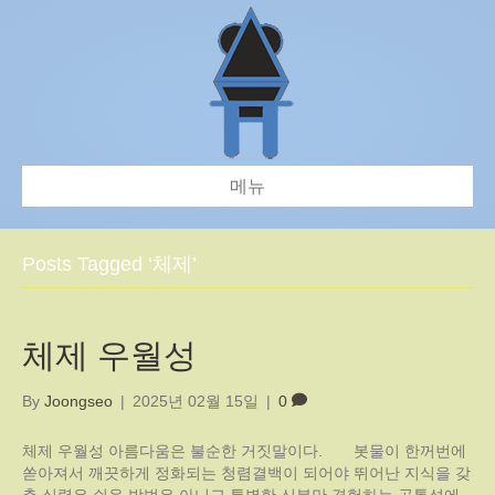
메뉴
Posts Tagged ‘체제’
체제 우월성
By
Joongseo
|
2025년 02월 15일
|
0
체제 우월성 아름다움은 불순한 거짓말이다. 봇물이 한꺼번에
쏟아져서 깨끗하게 정화되는 청렴결백이 되어야 뛰어난 지식을 갖