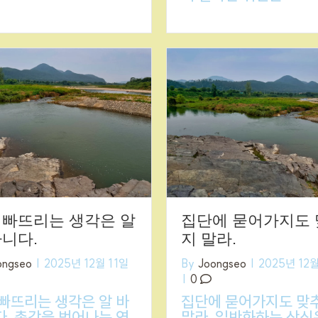
ut 창조주
about 유비무환 선동
 빠뜨리는 생각은 알
집단에 묻어가지도
아니다.
지 말라.
ongseo
|
2025년 12월 11일
By
Joongseo
|
2025년 12
|
0
빠뜨리는 생각은 알 바
집단에 묻어가지도 맞
. 총각을 벗어나는 연
말라. 일반화하는 상식