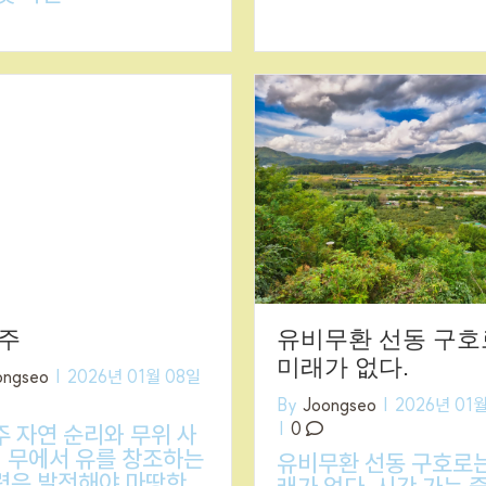
about 권력과 연결
ut 강고한 확신 주장은 악마 언어이기 십상이다.
주
유비무환 선동 구
미래가 없다.
ongseo
|
2026년 01월 08일
By
Joongseo
|
2026년 01월
|
0
 자연 순리와 무위 사
무에서 유를 창조하는
유비무환 선동 구호로는
력은 발전해야 마땅한