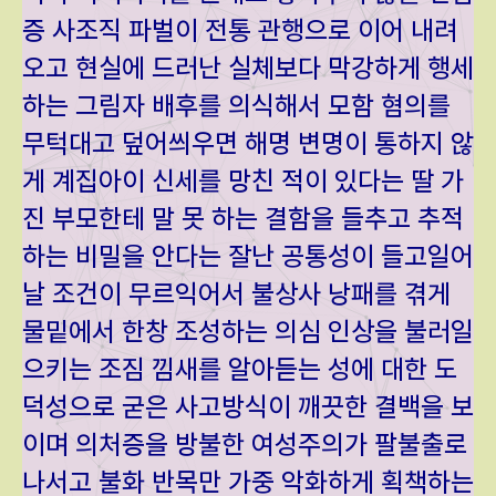
증 사조직 파벌이 전통 관행으로 이어 내려
오고 현실에 드러난 실체보다 막강하게 행세
하는 그림자 배후를 의식해서 모함 혐의를
무턱대고 덮어씌우면 해명 변명이 통하지 않
게 계집아이 신세를 망친 적이 있다는 딸 가
진 부모한테 말 못 하는 결함을 들추고 추적
하는 비밀을 안다는 잘난 공통성이 들고일어
날 조건이 무르익어서 불상사 낭패를 겪게
물밑에서 한창 조성하는 의심 인상을 불러일
으키는 조짐 낌새를 알아듣는 성에 대한 도
덕성으로 굳은 사고방식이 깨끗한 결백을 보
이며 의처증을 방불한 여성주의가 팔불출로
나서고 불화 반목만 가중 악화하게 획책하는