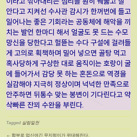
이라고 깎아내리는 심리를 훤히 꿰뚫고 잘
안다고 지켜선 수사관 감시가 한꺼번에 들고
일어나는 좋은 기회라는 공동체에 해악을 끼
치는 발언 한마디 해서 얼굴도 못 드는 수모
망신을 당한다고 헐뜯는 수다 구설에 걸려들
게 고의로 획책하며 밀어 넣으면 골탕 먹고
혹사당하게 구상한 대로 움직이는 호랑이 굴
에 들어가서 감당 못 하는 혼돈으로 역경을
실감해야 지극히 정상이며 넉넉한 만족으로
안주하면 뒤통수 맞는 봉변이 기다린다고 약
삭빠른 잔꾀 수완을 부린다.
Tagged
살림밑천
← 함부로 업신여긴 무지렁이가 위대해진다.