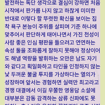
발전하는 독단 생각으로 결심이 강하면 처음
시작에서 판가름 나지 않고 하찮게 미미한
반대로 이렇다 할 뚜렷한 확신을 보이는 집
착 욕구 본능이 주위를 살피며 기준 하나에
맞추어서 판단하게 태어나면서 가진 천성이
사람 좋은 인심 평판을 들으려고 연연하는
속성 둘을 조화롭게 잘하지 못해야 정상이어
도 해낼 역량을 발휘하는 오만은 남도 자기
와 같다고 획일화하고 타인을 인정하지 않는
낯 두꺼운 불굴 투지를 가상하다는 열의가
성장하며 앞서는 경험하면 실력만 최고라고
경쟁 대결에서 이길 우쭐한 영웅담 소설에
대부분은 감동 감격하는 삼류 신파에도 못