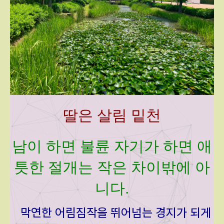
딸은 살림 밑천
남이 하면 불륜 자기가 하면 애
틋한 절개는 작은 차이밖에 아
니다.
막연한 어림짐작을 뛰어넘는 경지가 되게