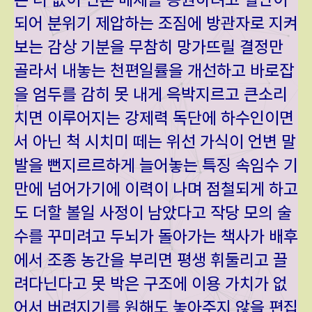
되어 분위기 제압하는 조짐에 방관자로 지켜
보는 감상 기분을 무참히 망가뜨릴 결정만
골라서 내놓는 천편일률을 개선하고 바로잡
을 엄두를 감히 못 내게 윽박지르고 큰소리
치면 이루어지는 강제력 독단에 하수인이면
서 아닌 척 시치미 떼는 위선 가식이 언변 말
발을 뻔지르르하게 늘어놓는 특징 속임수 기
만에 넘어가기에 이력이 나며 점철되게 하고
도 더할 볼일 사정이 남았다고 작당 모의 술
수를 꾸미려고 두뇌가 돌아가는 책사가 배후
에서 조종 농간을 부리면 평생 휘둘리고 끌
려다닌다고 못 박은 구조에 이용 가치가 없
어서 버려지기를 원해도 놓아주지 않을 편집