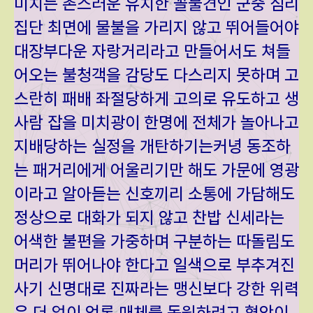
미치는 촌스러운 유치한 꼴불견인 군중 심리
집단 최면에 물불을 가리지 않고 뛰어들어야
대장부다운 자랑거리라고 만들어서도 쳐들
어오는 불청객을 감당도 다스리지 못하며 고
스란히 패배 좌절당하게 고의로 유도하고 생
사람 잡을 미치광이 한명에 전체가 놀아나고
지배당하는 실정을 개탄하기는커녕 동조하
는 패거리에게 어울리기만 해도 가문에 영광
이라고 알아듣는 신호끼리 소통에 가담해도
정상으로 대화가 되지 않고 찬밥 신세라는
어색한 불편을 가중하며 구분하는 따돌림도
머리가 뛰어나야 한다고 일색으로 부추겨진
사기 신명대로 진짜라는 맹신보다 강한 위력
은 더 없이 언론 매체를 동원하려고 혈안이