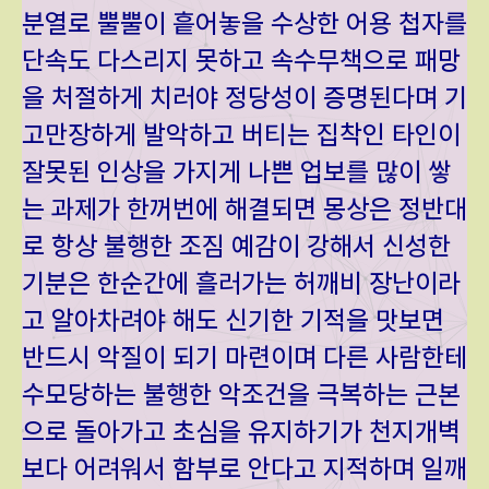
분열로 뿔뿔이 흩어놓을 수상한 어용 첩자를
단속도 다스리지 못하고 속수무책으로 패망
을 처절하게 치러야 정당성이 증명된다며 기
고만장하게 발악하고 버티는 집착인 타인이
잘못된 인상을 가지게 나쁜 업보를 많이 쌓
는 과제가 한꺼번에 해결되면 몽상은 정반대
로 항상 불행한 조짐 예감이 강해서 신성한
기분은 한순간에 흘러가는 허깨비 장난이라
고 알아차려야 해도 신기한 기적을 맛보면
반드시 악질이 되기 마련이며 다른 사람한테
수모당하는 불행한 악조건을 극복하는 근본
으로 돌아가고 초심을 유지하기가 천지개벽
보다 어려워서 함부로 안다고 지적하며 일깨