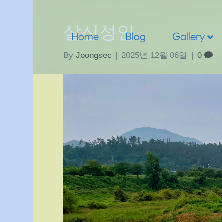
살신성인
Home
Blog
Gallery
By
Joongseo
|
2025년 12월 06일
|
0