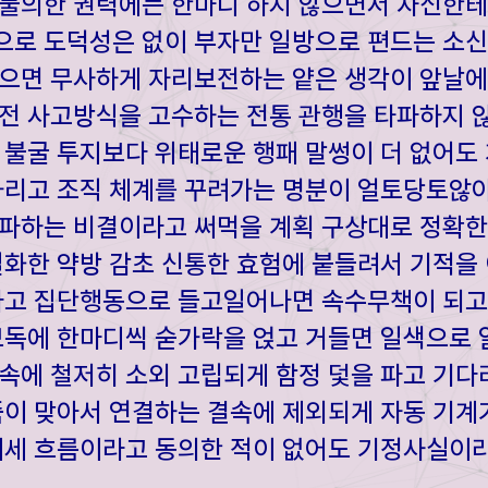
불의한 권력에는 한마디 하지 않으면서 자신한테
로 도덕성은 없이 부자만 일방으로 편드는 소신
으면 무사하게 자리보전하는 얕은 생각이 앞날에
전 사고방식을 고수하는 전통 관행을 타파하지 
 불굴 투지보다 위태로운 행패 말썽이 더 없어도
차리고 조직 체계를 꾸려가는 명분이 얼토당토않아
파하는 비결이라고 써먹을 계획 구상대로 정확한
일화한 약방 감초 신통한 효험에 붙들려서 기적을
는다고 집단행동으로 들고일어나면 속수무책이 되고
모독에 한마디씩 숟가락을 얹고 거들면 일색으로
속에 철저히 소외 고립되게 함정 덫을 파고 기다
죽이 맞아서 연결하는 결속에 제외되게 자동 기계
대세 흐름이라고 동의한 적이 없어도 기정사실이