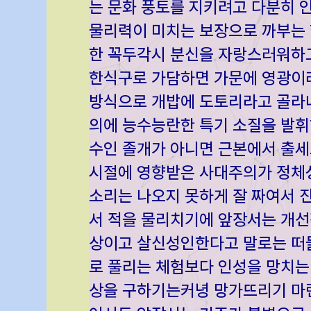
는 문화 풍토를 지키려고 다분히 
물리력이 미치는 보장으로 까부는 
한 꼭두각시 분신을 자랑스러워하고
한식구로 가담하면 가문에 영광이라
방식으로 개밥에 도토리라고 골라내
의에 능수능란한 특기 소질을 발휘
수인 졸개가 아니면 근본에서 출세
시절에 영향받은 사대주의가 정체성
소리는 나오지 못하게 잘 짜여서 
서 적을 물리치기에 앞장서는 개선
상이고 살신성인한다고 말로는 떠
로 풀리는 체험보다 인성을 망치는
상을 구하기는커녕 망가뜨리기 마