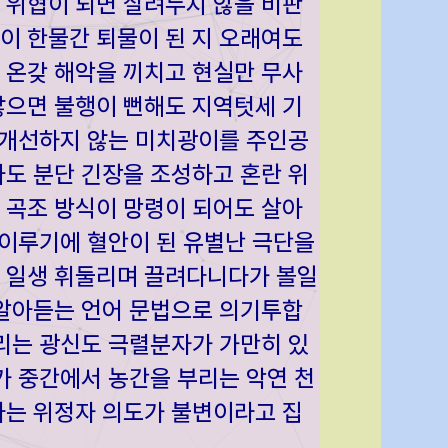
 위협이 되면 살려두지 않을 비판
이 한물간 퇴물이 된 지 오래여도
 온갖 해악을 끼치고 현실만 무사
않으면 불행이 뻔해도 지역텃세 기
 개선하지 않는 미치광이를 주인공
도 분단 긴장을 조성하고 혼란 위
 곡조 방식이 망령이 되어도 살아
 이루기에 혈안이 된 유별난 극단을
 일생 휘둘리며 끌려다니다가 볼일
 알아듣는 언어 문법으로 의기투합
리는 광신도 극렬분자가 가만히 있
가 중간에서 농간을 부리는 악연 천
라는 위정자 의도가 불변이라고 집