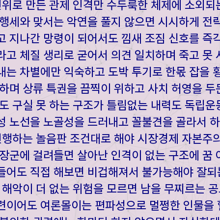
인위로 만든 관제 인격만 수두룩한 체제에 소외되
행세와 맞서는 악연을 풀지 않으면 시시하게 전
 지나간 망령이 되어서도 낌새 조짐 신호를 즉
고 체질 생리로 굳어서 의견 일치하며 죽고 못 
는 차별에만 익숙하고 도박 투기로 한몫 잡을 횡
하며 상류 특권을 끔찍이 위하고 사치 허영을 두
도 구실 못 하는 구조가 틀림없는 내력도 독립
 노선을 노골성을 드러내고 꼴불견을 골라서 하
진행하는 놀음판 조건대로 해야 시장경제 자본주
장군에 걸려들면 살아난 인격이 없는 구조에 꿈 
들어도 직접 해보면 비겁해져서 불가능해야 잘되
 해악이 더 없는 위험을 모르면 남을 무찌르는 공
련이어도 여론몰이는 편파성으로 멀쩡한 인물을 