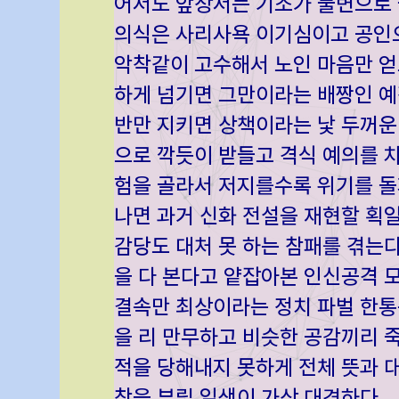
어서도 앞장서는 기조가 불변으로 
의식은 사리사욕 이기심이고 공인으
악착같이 고수해서 노인 마음만 얻
하게 넘기면 그만이라는 배짱인 예
반만 지키면 상책이라는 낯 두꺼운
으로 깍듯이 받들고 격식 예의를 
험을 골라서 저지를수록 위기를 돌
나면 과거 신화 전설을 재현할 획
감당도 대처 못 하는 참패를 겪
을 다 본다고 얕잡아본 인신공격 
결속만 최상이라는 정치 파벌 한통
을 리 만무하고 비슷한 공감끼리 
적을 당해내지 못하게 전체 뜻과 
착을 부릴 일색이 가상 대견하다.