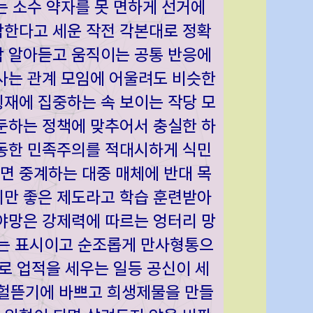
는 소수 약자를 못 면하게 선거에
락한다고 세운 작전 각본대로 정확
각 알아듣고 움직이는 공통 반응에
사는 관계 모임에 어울려도 비슷한
재에 집중하는 속 보이는 작당 모
둔하는 정책에 맞추어서 충실한 하
운동한 민족주의를 적대시하게 식민
면 중계하는 대중 매체에 반대 목
의만 좋은 제도라고 학습 훈련받아
야망은 강제력에 따르는 엉터리 망
는 표시이고 순조롭게 만사형통으
로 업적을 세우는 일등 공신이 세
헐뜯기에 바쁘고 희생제물을 만들