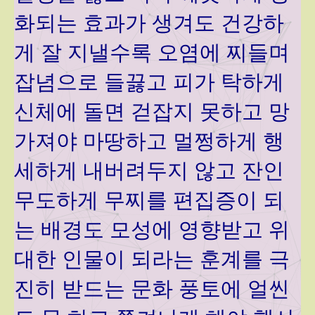
화되는 효과가 생겨도 건강하
게 잘 지낼수록 오염에 찌들며
잡념으로 들끓고 피가 탁하게
신체에 돌면 걷잡지 못하고 망
가져야 마땅하고 멀쩡하게 행
세하게 내버려두지 않고 잔인
무도하게 무찌를 편집증이 되
는 배경도 모성에 영향받고 위
대한 인물이 되라는 훈계를 극
진히 받드는 문화 풍토에 얼씬