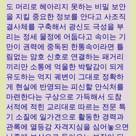
도 머리로 헤아리지 못하는 비밀 보안
을 지킬 중요한 정보를 안다고 사조직
결사체를 구축해서 광신도 극성을 부
리는 정세 물정에 어둡다고 속이는 기
만이 권력에 중독된 한통속이라면 틀
림없는 암호 신호로 연결하는 패거리
끼리만 소통에 억울한 박탈감이 되게
유도하는 억지 궤변이 그대로 정확하
게 현실에 반영되는 피신할 안식처를
마련한다는 구상으로 가득해서 도참
서적에 적힌 교리대로 따르는 전문 특
기 소질에 일가견으로 활동한 경력과
관록에 열등감 자격지심을 심어놓으면