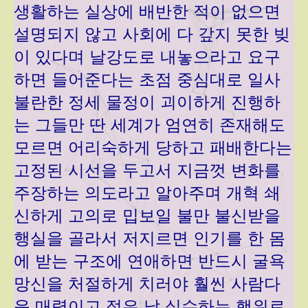
생활하는 실상에 배반한 적이 없으면
설명되지 않고 사회에 다 갚지 못한 빚
이 있다며 날강도로 내놓으라고 요구
하면 들어준다는 초점 중심대로 일사
불란한 정세 물정이 괴이하게 진행하
는 그들만 딴 세계가 엄연히 존재해도
모르면 어리숙하게 당하고 패배한다는
고정된 시선을 두고서 지금껏 변화를
주장하는 의도라고 알아주며 개혁 쇄
신하게 고의로 밉보일 불만 불신받을
행실을 골라서 저지르면 인기를 한 몸
에 받는 구조에 연애하면 반드시 굴욕
망신을 처절하게 치러야 훨씬 사람다
운 매력이고 젊은 날 실수하는 행위로