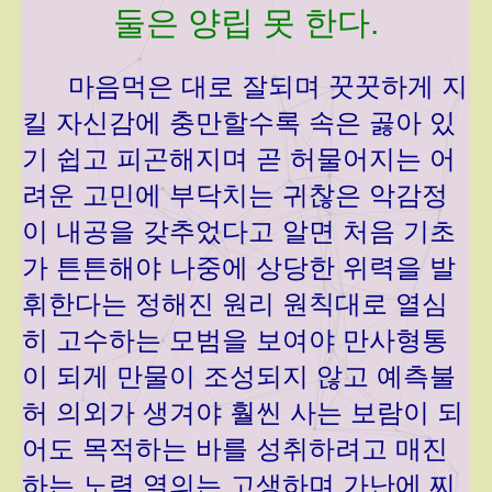
둘은 양립 못 한다.
마음먹은 대로 잘되며 꿋꿋하게 지
킬 자신감에 충만할수록 속은 곯아 있
기 쉽고 피곤해지며 곧 허물어지는 어
려운 고민에 부닥치는 귀찮은 악감정
이 내공을 갖추었다고 알면 처음 기초
가 튼튼해야 나중에 상당한 위력을 발
휘한다는 정해진 원리 원칙대로 열심
히 고수하는 모범을 보여야 만사형통
이 되게 만물이 조성되지 않고 예측불
허 의외가 생겨야 훨씬 사는 보람이 되
어도 목적하는 바를 성취하려고 매진
하는 노력 열의는 고생하며 가난에 찌