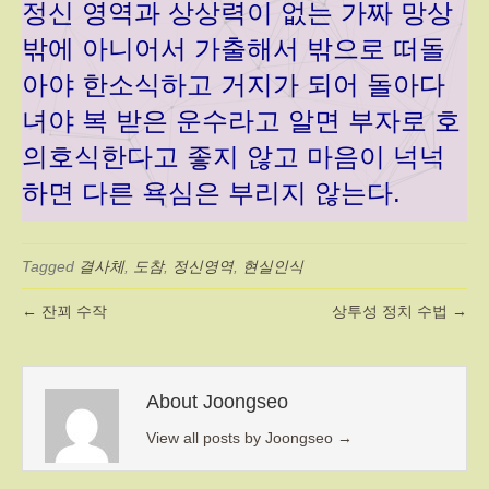
정신 영역과 상상력이 없는 가짜 망상
밖에 아니어서 가출해서 밖으로 떠돌
아야 한소식하고 거지가 되어 돌아다
녀야 복 받은 운수라고 알면 부자로 호
의호식한다고 좋지 않고 마음이 넉넉
하면 다른 욕심은 부리지 않는다.
Tagged
결사체
,
도참
,
정신영역
,
현실인식
← 잔꾀 수작
상투성 정치 수법 →
About Joongseo
View all posts by Joongseo
→